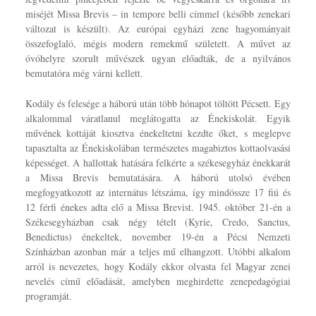
miséjét Missa Brevis – in tempore belli címmel (később zenekari
változat is készült). Az európai egyházi zene hagyományait
összefoglaló, mégis modern remekmű született. A művet az
óvóhelyre szorult művészek ugyan előadták, de a nyilvános
bemutatóra még várni kellett.
Kodály és felesége a háború után több hónapot töltött Pécsett. Egy
alkalommal váratlanul meglátogatta az Énekiskolát. Egyik
művének kottáját kiosztva énekeltetni kezdte őket, s meglepve
tapasztalta az Énekiskolában természetes magabiztos kottaolvasási
képességet. A hallottak hatására felkérte a székesegyház énekkarát
a Missa Brevis bemutatására. A háború utolsó évében
megfogyatkozott az internátus létszáma, így mindössze 17 fiú és
12 férfi énekes adta elő a Missa Brevist. 1945. október 21-én a
Székesegyházban csak négy tételt (Kyrie, Credo, Sanctus,
Benedictus) énekeltek, november 19-én a Pécsi Nemzeti
Színházban azonban már a teljes mű elhangzott. Utóbbi alkalom
arról is nevezetes, hogy Kodály ekkor olvasta fel Magyar zenei
nevelés című előadását, amelyben meghirdette zenepedagógiai
programját.