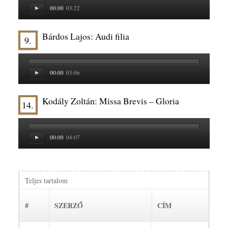
00:00
03:22
Bárdos Lajos: Audi filia
9.
00:00
03:06
Kodály Zoltán: Missa Brevis – Gloria
14.
00:00
04:07
Teljes tartalom
#
SZERZŐ
CÍM