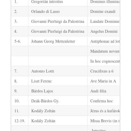
1.
Gregorián introitus
Dominus illuminatio me
2.
Orlando di Lasso
Domine exaudi
3.
Giovanni Pierluigi da Palestrina
Laudate Dominum
4.
Giovanni Pierluigi da Palestrina
Angelus Domini
5-6.
Johann Georg Mettenleiter
Antiphonae ad lotione
Mandatum novum da vo
In hoc cognoscent omne
7.
Antonio Lotti
Crucifixus a 6
8.
Liszt Ferenc
Ave Maria in A
9.
Bárdos Lajos
Audi filia
10.
Deák-Bárdos Gy.
Confirma hoc
11.
Kodály Zoltán
Jézus és a kufárok
12-19.
Kodály Zoltán
Missa Brevis (in tempore
Introitus