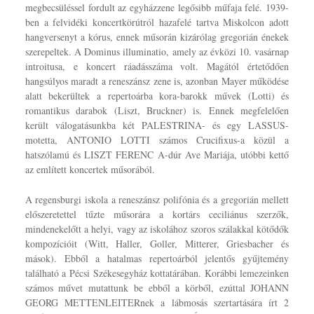
megbecsüléssel fordult az egyházzene legősibb műfaja felé. 1939-
ben a felvidéki koncertkörútról hazafelé tartva Miskolcon adott
hangversenyt a kórus, ennek műsorán kizárólag gregorián énekek
szerepeltek. A Dominus illuminatio, amely az évközi 10. vasárnap
introitusa, e koncert ráadásszáma volt. Magától értetődően
hangsúlyos maradt a reneszánsz zene is, azonban Mayer működése
alatt bekerültek a repertoárba kora-barokk művek (Lotti) és
romantikus darabok (Liszt, Bruckner) is. Ennek megfelelően
került válogatásunkba két PALESTRINA- és egy LASSUS-
motetta, ANTONIO LOTTI számos Crucifixus-a közül a
hatszólamú és LISZT FERENC A-dúr Ave Mariája, utóbbi kettő
az említett koncertek műsorából.
A regensburgi iskola a reneszánsz polifónia és a gregorián mellett
előszeretettel tűzte műsorára a kortárs ceciliánus szerzők,
mindenekelőtt a helyi, vagy az iskolához szoros szálakkal kötődők
kompozícióit (Witt, Haller, Goller, Mitterer, Griesbacher és
mások). Ebből a hatalmas repertoárból jelentős gyűjtemény
található a Pécsi Székesegyház kottatárában. Korábbi lemezeinken
számos művet mutattunk be ebből a körből, ezúttal JOHANN
GEORG METTENLEITERnek a lábmosás szertartására írt 2