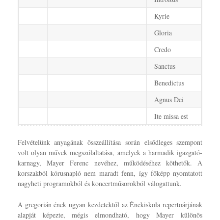
Kyrie
Gloria
Credo
Sanctus
Benedictus
Agnus Dei
Ite missa est
Felvételünk anyagának összeállítása során elsődleges szempont
volt olyan művek megszólaltatása, amelyek a harmadik igazgató-
karnagy, Mayer Ferenc nevéhez, működéséhez köthetők. A
korszakból kórusnapló nem maradt fenn, így főképp nyomtatott
nagyheti programokból és koncertműsorokból válogattunk.
A gregorián ének ugyan kezdetektől az Énekiskola repertoárjának
alapját képezte, mégis elmondható, hogy Mayer különös