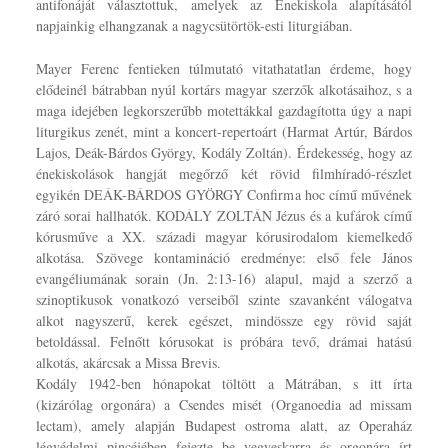
antifonáját választottuk, amelyek az Énekiskola alapításától
napjainkig elhangzanak a nagycsütörtök-esti liturgiában.
Mayer Ferenc fentieken túlmutató vitathatatlan érdeme, hogy
elődeinél bátrabban nyúl kortárs magyar szerzők alkotásaihoz, s a
maga idejében legkorszerűbb motettákkal gazdagította úgy a napi
liturgikus zenét, mint a koncert-repertoárt (Harmat Artúr, Bárdos
Lajos, Deák-Bárdos György, Kodály Zoltán). Érdekesség, hogy az
énekiskolások hangját megőrző két rövid filmhíradó-részlet
egyikén DEÁK-BÁRDOS GYÖRGY Confirma hoc című művének
záró sorai hallhatók. KODÁLY ZOLTÁN Jézus és a kufárok című
kórusműve a XX. századi magyar kórusirodalom kiemelkedő
alkotása. Szövege kontamináció eredménye: első fele János
evangéliumának sorain (Jn. 2:13-16) alapul, majd a szerző a
szinoptikusok vonatkozó verseiből szinte szavanként válogatva
alkot nagyszerű, kerek egészet, mindössze egy rövid saját
betoldással. Felnőtt kórusokat is próbára tevő, drámai hatású
alkotás, akárcsak a Missa Brevis.
Kodály 1942-ben hónapokat töltött a Mátrában, s itt írta
(kizárólag orgonára) a Csendes misét (Organoedia ad missam
lectam), amely alapján Budapest ostroma alatt, az Operaház
légvédelmi pincéjében fejezte be vegyeskarra és orgonára írt