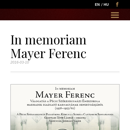
EN
HU
Go
to:
In memoriam
Mayer Ferenc
2016-03-10