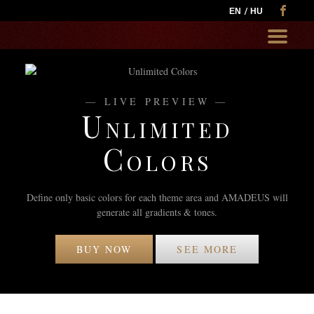
EN
HU
Go
to:
LIVE PREVIEW
Unlimited
Colors
Define only basic colors for each theme area and AMADEUS will
generate all gradients & tones.
BUY NOW
SEE MORE