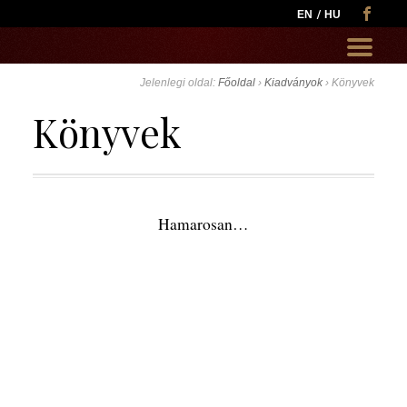
EN
HU
Go
to:
Jelenlegi oldal:
Főoldal
›
Kiadványok
›
Könyvek
Könyvek
Hamarosan…