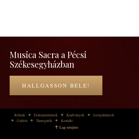
Musica Sacra a Pécsi
Székesegyházban
HALLGASSON BELE!
Rólunk
Dokumentumok
Kiadványok
Szolgáltatások
Galéria
Támogatók
Kontakt
Lap tetejére