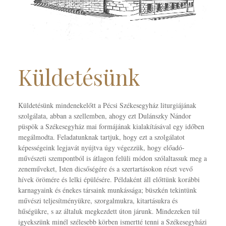
Küldetésünk
Küldetésünk mindenekelőtt a Pécsi Székesegyház liturgiájának
szolgálata, abban a szellemben, ahogy ezt Dulánszky Nándor
püspök a Székesegyház mai formájának kialakításával egy időben
megálmodta. Feladatunknak tartjuk, hogy ezt a szolgálatot
képességeink legjavát nyújtva úgy végezzük, hogy előadó-
művészeti szempontból is átlagon felüli módon szólaltassuk meg a
zeneműveket, Isten dicsőségére és a szertartásokon részt vevő
hívek örömére és lelki épülésére. Példaként áll előttünk korábbi
karnagyaink és énekes társaink munkássága; büszkén tekintünk
művészi teljesítményükre, szorgalmukra, kitartásukra és
hűségükre, s az általuk megkezdett úton járunk. Mindezeken túl
igyekszünk minél szélesebb körben ismertté tenni a Székesegyházi