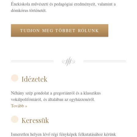
Énekiskola művészeti és pedagógiai eredményeit, valamint a
dómkórus történetét.
TUDJON MEG TÖBBET RÓLUNK
Idézetek
Néhány szép gondolat a gregoriánról és a klasszikus
vokálpolifóniáról, és általában az egyházzenéről.
Tovább »
Keressük
Ismeretlen helyen lévő régi fényképek felkutatásához kérünk