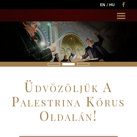
EN
HU
Go
to:
Üdvözöljük A
Palestrina Kórus
Oldalán!