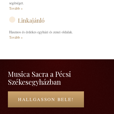
segítséget.
Tovább »
Linkajánló
Hasznos és érdekes egyházi és zenei oldalak.
Tovább »
Musica Sacra a Pécsi
Székesegyházban
HALLGASSON BELE!