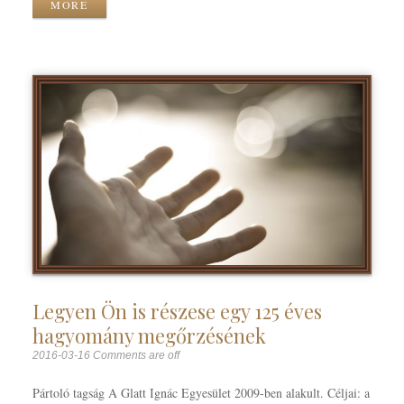
MORE
Legyen Ön is részese egy 125 éves
hagyomány megőrzésének
2016-03-16
Comments are off
Pártoló tagság A Glatt Ignác Egyesület 2009-ben alakult. Céljai: a