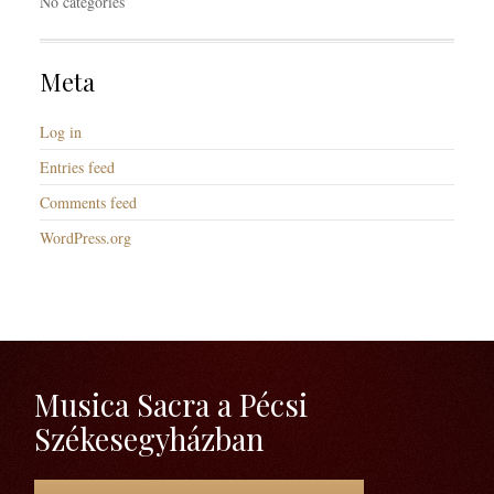
No categories
Meta
Log in
Entries feed
Comments feed
WordPress.org
Musica Sacra a Pécsi
Székesegyházban