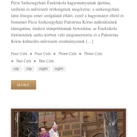
Pécsi Székesegyházi Énekiskola hagyományainak ápolása,
szellemi és művészeti örökségének megőrzése; a székesegyházi
latin liturgia zenei szolgálatát ellátó, ezzel a hagyományt éltető és
bemutató Pécsi Székesegyházi Palestrina Kórus működésének
támogatása, énekesi utánpótlásának biztosítása; az Énekiskola
történetének széles körben való megismertetése és a Palestrina
Kórus kulturális-művészeti eredményeinek […]
Four Cols
Four Cols
Three Cols
Three Cols
Work
Categories
Two Cols
Two Cols
Work
city
city
night
night
Tags
MORE