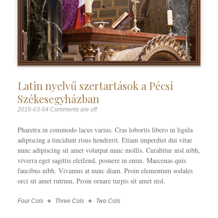
Latin nyelvű szertartások a Pécsi
Székesegyházban
2016-03-04
Comments are off
Pharetra in commodo lacus varius. Cras lobortis libero in ligula
adipiscing a tincidunt risus hendrerit. Etiam imperdiet dui vitae
nunc adipiscing sit amet volutpat nunc mollis. Curabitur nisl nibh,
viverra eget sagittis eleifend, posuere in enim. Maecenas quis
faucibus nibh. Vivamus at nunc diam. Proin elementum sodales
orci sit amet rutrum. Proin ornare turpis sit amet nisl.
Four Cols
Three Cols
Two Cols
Work
Categories
Work