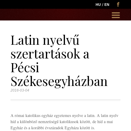
HU
EN
Go
to:
Latin nyelvű
szertartások a
Pécsi
Székesegyházban
2016-03-04
A római katolikus egyház egyetemes nyelve a latin. A latin nyelv
híd a különböző nemzetiségű katolikusok között, de híd a mai
Egyház és a korábbi évszázadok Egyháza között is.