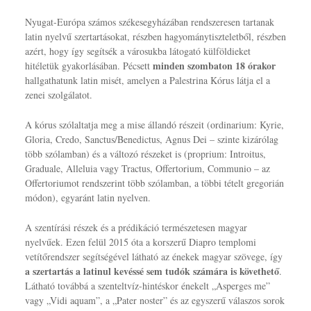
Nyugat-Európa számos székesegyházában rendszeresen tartanak
latin nyelvű szertartásokat, részben hagyománytiszteletből, részben
azért, hogy így segítsék a városukba látogató külföldieket
minden szombaton 18 órakor
hitéletük gyakorlásában. Pécsett
hallgathatunk latin misét, amelyen a Palestrina Kórus látja el a
zenei szolgálatot.
A kórus szólaltatja meg a mise állandó részeit (ordinarium: Kyrie,
Gloria, Credo, Sanctus/Benedictus, Agnus Dei – szinte kizárólag
több szólamban) és a változó részeket is (proprium: Introitus,
Graduale, Alleluia vagy Tractus, Offertorium, Communio – az
Offertoriumot rendszerint több szólamban, a többi tételt gregorián
módon), egyaránt latin nyelven.
A szentírási részek és a prédikáció természetesen magyar
nyelvűek. Ezen felül 2015 óta a korszerű Diapro templomi
vetítőrendszer segítségével látható az énekek magyar szövege, így
a szertartás a latinul kevéssé sem tudók számára is követhető
.
Látható továbbá a szenteltvíz-hintéskor énekelt „Asperges me”
vagy „Vidi aquam”, a „Pater noster” és az egyszerű válaszos sorok